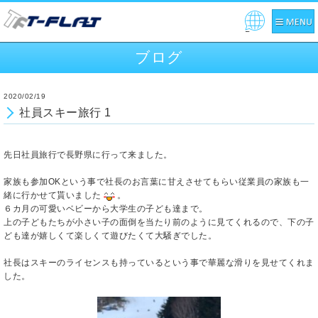
Pow
ered
ブログ
by
2020/02/19
社員スキー旅行 1
先日社員旅行で長野県に行って来ました。
家族も参加OKという事で社長のお言葉に甘えさせてもらい従業員の家族も一
緒に行かせて貰いました
。
６カ月の可愛いベビーから大学生の子ども達まで。
上の子どもたちが小さい子の面倒を当たり前のように見てくれるので、下の子
ども達が嬉しくて楽しくて遊びたくて大騒ぎでした。
社長はスキーのライセンスも持っているという事で華麗な滑りを見せてくれま
した。